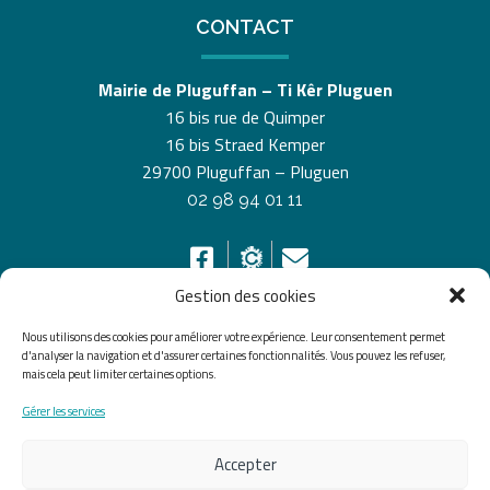
CONTACT
Mairie de Pluguffan – Ti Kêr Pluguen
16 bis rue de Quimper
16 bis Straed Kemper
29700 Pluguffan – Pluguen
02 98 94 01 11
Gestion des cookies
Nous utilisons des cookies pour améliorer votre expérience. Leur consentement permet
HORAIRES D’OUVERTURE
d'analyser la navigation et d'assurer certaines fonctionnalités. Vous pouvez les refuser,
mais cela peut limiter certaines options.
Du lundi au vendredi de 8h30 à 12h30 et de 13h30 à
Gérer les services
17h30, le samedi de 10h00 à 12h00
Accepter
Accueil
Accessibilité
Plan du site