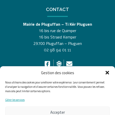
CONTACT
Mairie de Pluguffan – Ti Kêr Pluguen
16 bis rue de Quimper
16 bis Straed Kemper
29700 Pluguffan – Pluguen
02 98 94 01 11
Gestion des cookies
Nous utilisons des cookies pour améliorer votre expérience. Leur consentement permet
HORAIRES D’OUVERTURE
d'analyser la navigation et d'assurer certaines fonctionnalités. Vous pouvez les refuser,
mais cela peut limiter certaines options.
Du lundi au vendredi de 8h30 à 12h30 et de 13h30 à
Gérer les services
17h30, le samedi de 10h00 à 12h00
Accepter
Accueil
Accessibilité
Plan du site