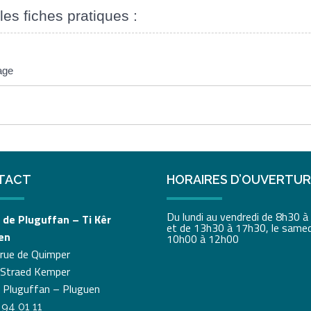
les fiches pratiques :
age
TACT
HORAIRES D’OUVERTU
Du lundi au vendredi de 8h30 
 de Pluguffan – Ti Kêr
et de 13h30 à 17h30, le samed
en
10h00 à 12h00
 rue de Quimper
 Straed Kemper
 Pluguffan – Pluguen
 94 01 11