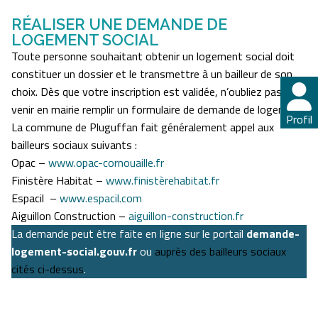
RÉALISER UNE DEMANDE DE
LOGEMENT SOCIAL
Toute personne souhaitant obtenir un logement social doit
constituer un dossier et le transmettre à un bailleur de son
choix. Dès que votre inscription est validée, n’oubliez pas de
venir en mairie remplir un formulaire de demande de logement.
Profil
Profil
La commune de Pluguffan fait généralement appel aux
bailleurs sociaux suivants :
Opac –
www.opac-cornouaille.fr
Finistère Habitat –
www.finistèrehabitat.fr
Espacil –
www.espacil.com
Aiguillon Construction –
aiguillon-construction.fr
La demande peut être faite en ligne sur le portail
demande-
logement-social.gouv.fr
ou
auprès des bailleurs sociaux
cités ci-dessus
.