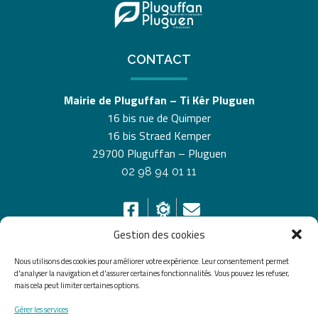
CONTACT
Mairie de Pluguffan – Ti Kêr Pluguen
16 bis rue de Quimper
16 bis Straed Kemper
29700 Pluguffan – Pluguen
02 98 94 01 11
Gestion des cookies
Nous utilisons des cookies pour améliorer votre expérience. Leur consentement permet
HORAIRES D’OUVERTURE
d'analyser la navigation et d'assurer certaines fonctionnalités. Vous pouvez les refuser,
mais cela peut limiter certaines options.
Du lundi au vendredi de 8h30 à 12h30 et de 13h30 à
Gérer les services
17h30, le samedi de 10h00 à 12h00