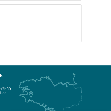
RE
à 12h30
i de