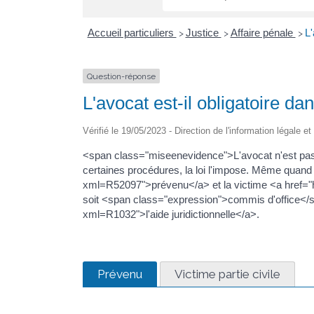
Accueil particuliers
Justice
Affaire pénale
L'
>
>
>
Question-réponse
L'avocat est-il obligatoire d
Vérifié le 19/05/2023 - Direction de l'information légale e
<span class="miseenevidence">L'avocat n'est pas
certaines procédures, la loi l'impose. Même quand l
xml=R52097">prévenu</a> et la victime <a href="h
soit <span class="expression">commis d'office</sp
xml=R1032">l'aide juridictionnelle</a>.
Prévenu
Victime partie civile