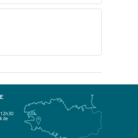
RE
à 12h30
i de