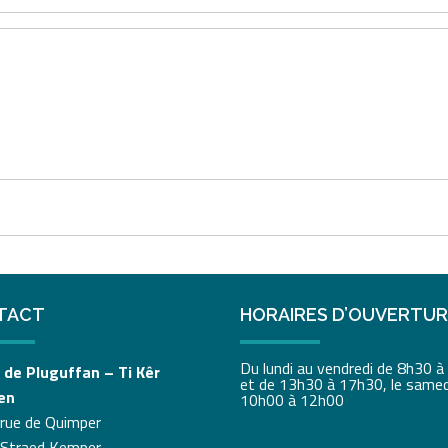
TACT
HORAIRES D’OUVERTU
Du lundi au vendredi de 8h30 
 de Pluguffan – Ti Kêr
et de 13h30 à 17h30, le samed
en
10h00 à 12h00
 rue de Quimper
 Straed Kemper