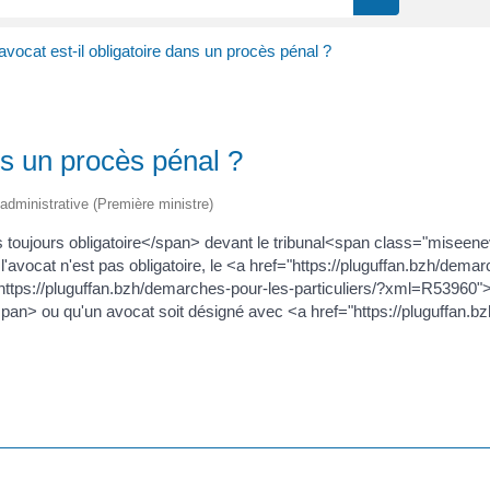
avocat est-il obligatoire dans un procès pénal ?
ans un procès pénal ?
t administrative (Première ministre)
 toujours obligatoire</span> devant le tribunal<span class="miseen
'avocat n'est pas obligatoire, le <a href="https://pluguffan.bzh/demar
ttps://pluguffan.bzh/demarches-pour-les-particuliers/?xml=R53960">
an> ou qu'un avocat soit désigné avec <a href="https://pluguffan.bz