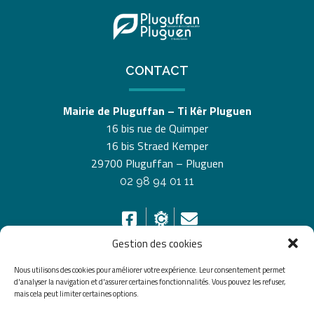
CONTACT
Mairie de Pluguffan – Ti Kêr Pluguen
16 bis rue de Quimper
16 bis Straed Kemper
29700 Pluguffan – Pluguen
02 98 94 01 11
Gestion des cookies
Nous utilisons des cookies pour améliorer votre expérience. Leur consentement permet
HORAIRES D’OUVERTURE
d'analyser la navigation et d'assurer certaines fonctionnalités. Vous pouvez les refuser,
mais cela peut limiter certaines options.
Du lundi au vendredi de 8h30 à 12h30 et de 13h30 à