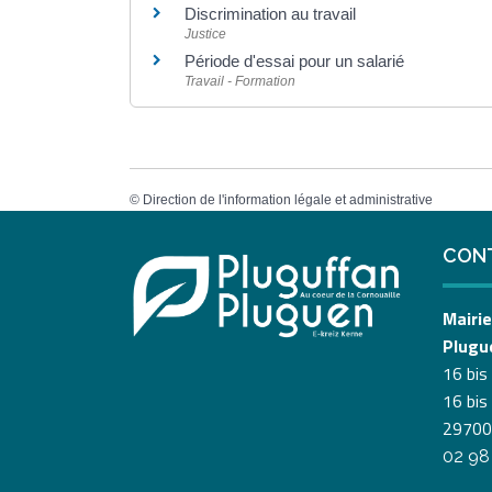
Discrimination au travail
Justice
Période d'essai pour un salarié
Travail - Formation
©
Direction de l'information légale et administrative
CON
Mairie
Plugu
16 bis
16 bis
29700
02 98