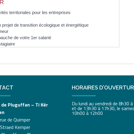
ER
ités territoriales pour les entreprises
projet de transition écologique et énergétique
eneur
bauche de votre 1er salarié
stagiaire
TACT
HORAIRES D’OUVERTU
Du lundi au vendredi de 8h30 
 de Pluguffan – Ti Kêr
et de 13h30 à 17h30, le samed
en
10h00 à 12h00
 rue de Quimper
 Straed Kemper