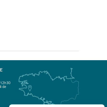
RE
à 12h30
i de