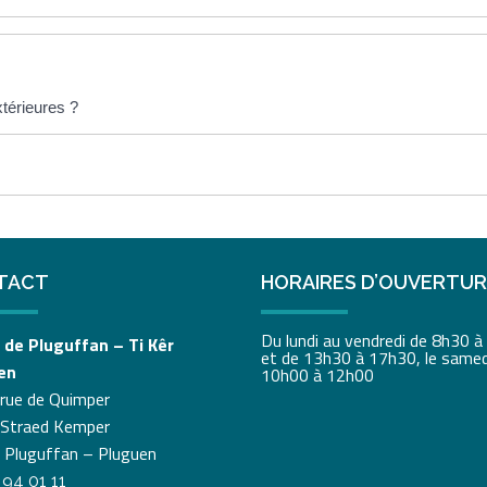
xtérieures ?
TACT
HORAIRES D’OUVERTU
Du lundi au vendredi de 8h30 
 de Pluguffan – Ti Kêr
et de 13h30 à 17h30, le samed
en
10h00 à 12h00
 rue de Quimper
 Straed Kemper
 Pluguffan – Pluguen
 94 01 11