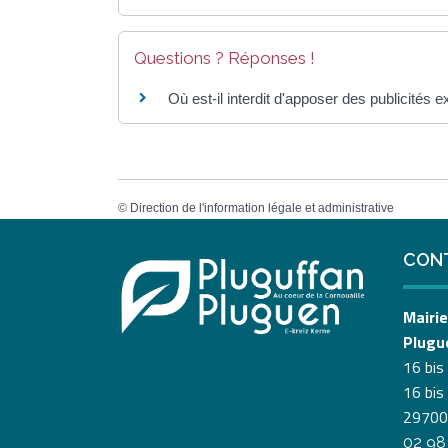
Questions ? Réponses !
Où est-il interdit d'apposer des publicités e
©
Direction de l'information légale et administrative
CON
Mairie
Plugu
16 bis
16 bis
29700
02 98