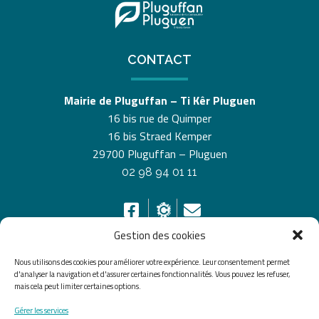
CONTACT
Mairie de Pluguffan – Ti Kêr Pluguen
16 bis rue de Quimper
16 bis Straed Kemper
29700 Pluguffan – Pluguen
02 98 94 01 11
Gestion des cookies
Nous utilisons des cookies pour améliorer votre expérience. Leur consentement permet
HORAIRES D’OUVERTURE
d'analyser la navigation et d'assurer certaines fonctionnalités. Vous pouvez les refuser,
mais cela peut limiter certaines options.
Du lundi au vendredi de 8h30 à 12h30 et de 13h30 à
Gérer les services
17h30, le samedi de 10h00 à 12h00