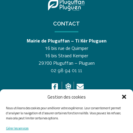
CONTACT
Mairie de Pluguffan – Ti Kêr Pluguen
16 bis rue de Quimper
16 bis Straed Kemper
29700 Pluguffan – Pluguen
02 98 94 01 11
Gestion des cookies
Nous utilisons des cookies pour améliorer votre expérience. Leur consentement permet
HORAIRES D’OUVERTURE
d'analyser la navigation et d'assurer certaines fonctionnalités. Vous pouvez les refuser,
mais cela peut limiter certaines options.
Du lundi au vendredi de 8h30 à 12h30 et de 13h30 à
Gérer les services
17h30, le samedi de 10h00 à 12h00