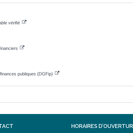
able vérifié
financiers
 finances publiques (DGFip)
TACT
HORAIRES D’OUVERTU