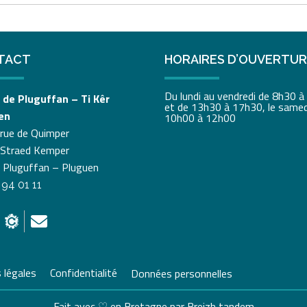
TACT
HORAIRES D’OUVERTU
Du lundi au vendredi de 8h30 
 de Pluguffan – Ti Kêr
et de 13h30 à 17h30, le samed
en
10h00 à 12h00
 rue de Quimper
 Straed Kemper
 Pluguffan – Pluguen
 94 01 11
 légales
Confidentialité
Données personnelles
Fait avec ♡ en Bretagne par
Breizh tandem