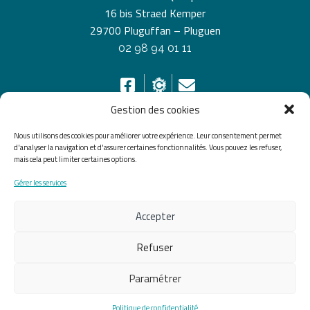
16 bis Straed Kemper
29700 Pluguffan – Pluguen
02 98 94 01 11
Gestion des cookies
Nous utilisons des cookies pour améliorer votre expérience. Leur consentement permet
HORAIRES D’OUVERTURE
d'analyser la navigation et d'assurer certaines fonctionnalités. Vous pouvez les refuser,
mais cela peut limiter certaines options.
Du lundi au vendredi de 8h30 à 12h30 et de 13h30 à
Gérer les services
17h30, le samedi de 10h00 à 12h00
Accepter
Accueil
Accessibilité
Plan du site
Mentions légales
Confidentialité
Données
Refuser
personnelles
Paramétrer
Fait avec ♡ en Bretagne par
Breizh tandem
Politique de confidentialité