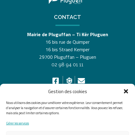
CONTACT
Mairie de Pluguffan – Ti Kêr Pluguen
16 bis rue de Quimper
16 bis Straed Kemper
29700 Pluguffan – Pluguen
02 98 94 01 11
Gestion des cookies
Nous utilisons des cookies pour améliorer votre expérience. Leur consentement permet
HORAIRES D’OUVERTURE
d'analyser la navigation et d'assurer certaines fonctionnalités. Vous pouvez les refuser,
mais cela peut limiter certaines options.
Du lundi au vendredi de 8h30 à 12h30 et de 13h30 à
Gérer les services
17h30, le samedi de 10h00 à 12h00