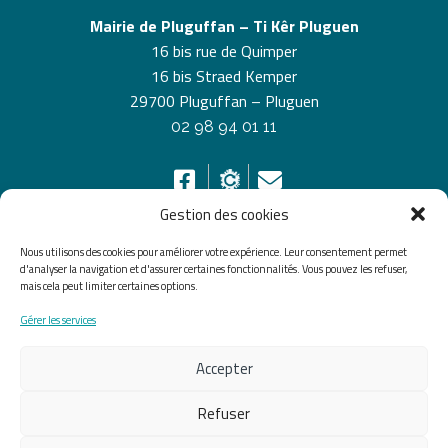
Mairie de Pluguffan – Ti Kêr Pluguen
16 bis rue de Quimper
16 bis Straed Kemper
29700 Pluguffan – Pluguen
02 98 94 01 11
Gestion des cookies
Nous utilisons des cookies pour améliorer votre expérience. Leur consentement permet
HORAIRES D’OUVERTURE
d'analyser la navigation et d'assurer certaines fonctionnalités. Vous pouvez les refuser,
mais cela peut limiter certaines options.
Du lundi au vendredi de 8h30 à 12h30 et de 13h30 à
Gérer les services
17h30, le samedi de 10h00 à 12h00
Accepter
Accueil
Accessibilité
Plan du site
Mentions légales
Confidentialité
Données
Refuser
personnelles