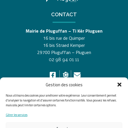
CONTACT
Mairie de Pluguffan – Ti Kêr Pluguen
16 bis rue de Quimper
16 bis Straed Kemper
29700 Pluguffan – Pluguen
02 98 94 01 11
Gestion des cookies
Nous utilisons des cookies pour améliorer votre expérience. Leur consentement permet
HORAIRES D’OUVERTURE
d'analyser la navigation et d'assurer certaines fonctionnalités. Vous pouvez les refuser,
mais cela peut limiter certaines options.
Du lundi au vendredi de 8h30 à 12h30 et de 13h30 à
Gérer les services
17h30, le samedi de 10h00 à 12h00