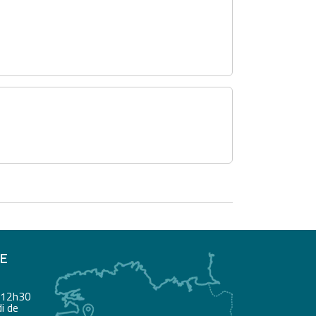
RE
à 12h30
i de