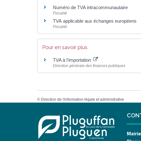
Numéro de TVA intracommunautaire
Fiscalité
TVA applicable aux échanges européens
Fiscalité
Pour en savoir plus
TVA à l'importation
Direction générale des finances publiques
©
Direction de l'information légale et administrative
CON
Mairie