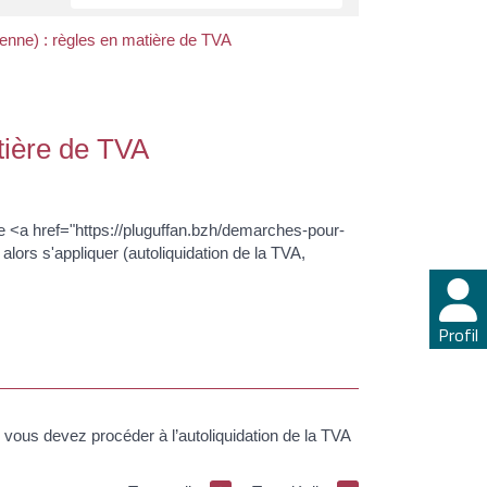
éenne) : règles en matière de TVA
tière de TVA
de <a href="https://pluguffan.bzh/demarches-pour-
ors s'appliquer (autoliquidation de la TVA,
Profil
vous devez procéder à l’autoliquidation de la TVA